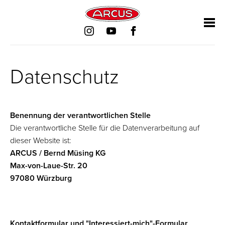
ナ
ナ
ナ
ナ
ビ
ビ
ビ
ビ
ゲ
ゲ
ゲ
ゲ
ー
ー
ー
ー
シ
シ
シ
シ
ョ
ョ
ョ
ョ
Datenschutz
ン
ン
ン
ン
を
を
を
を
省
省
省
省
Benennung der verantwortlichen Stelle
略
略
略
略
Die verantwortliche Stelle für die Datenverarbeitung auf
dieser Website ist:
ARCUS / Bernd Müsing KG
Max-von-Laue-Str. 20
97080 Würzburg
Kontaktformular und "Interessiert-mich"-Formular