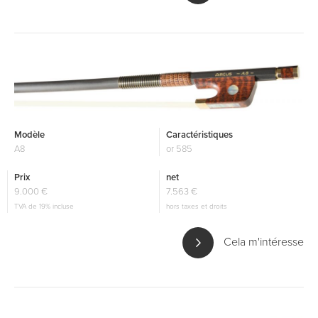
Modèle
Caractéristiques
A8
or 585
Prix
net
9.000 €
7.563 €
TVA de 19% incluse
hors taxes et droits
Cela m'intéresse