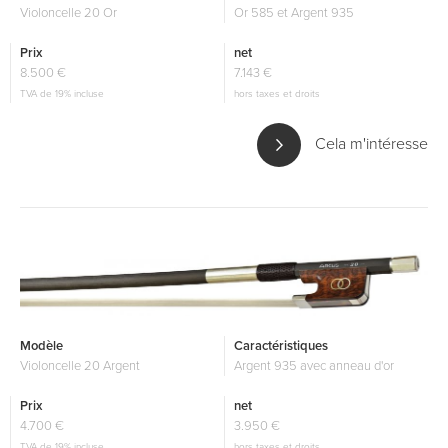
Violoncelle 20 Or
Or 585 et Argent 935
Prix
net
8.500 €
7.143 €
TVA de 19% incluse
hors taxes et droits
Cela m'intéresse
Modèle
Caractéristiques
Violoncelle 20 Argent
Argent 935 avec anneau d'or
Prix
net
4.700 €
3.950 €
TVA de 19% incluse
hors taxes et droits