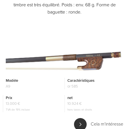
timbre est très équilibré. Poids : env. 68 g. Forme de
baguette : ronde.
Modèle
Caractéristiques
A9
or 585
Prix
net
13.000 €
10.924 €
TVA de 19% incluse
hors taxes et droits
Cela m'intéresse