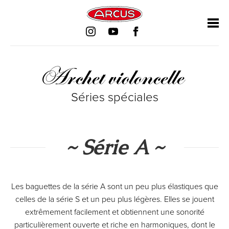
Aller
Aller
Aller
Aller
au
au
au
au
contenu
contenu
contenu
contenu
Archet violoncelle
Séries spéciales
~ Série A ~
Les baguettes de la série A sont un peu plus élastiques que
celles de la série S et un peu plus légères. Elles se jouent
extrêmement facilement et obtiennent une sonorité
particulièrement ouverte et riche en harmoniques, dont le