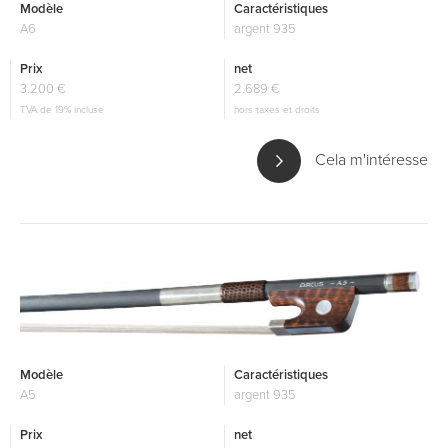
Modèle
Caractéristiques
A6
argent 935
Prix
net
3.200 €
2.689 €
TVA de 19% incluse
hors taxes et droits
Cela m'intéresse
Modèle
Caractéristiques
A5
argent 935
Prix
net