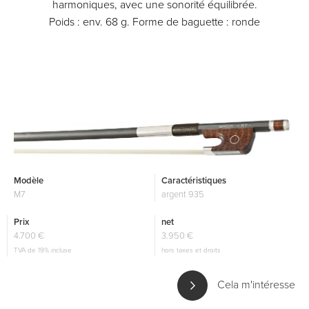
harmoniques, avec une sonorité équilibrée.
Poids : env. 68 g. Forme de baguette : ronde
Modèle
Caractéristiques
M7
argent 935
Prix
net
4.700 €
3.950 €
TVA de 19% incluse
hors taxes et droits
Cela m'intéresse