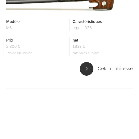
Modèle
Caractéristiques
M5
argent 935
Prix
net
2.300 €
1.933 €
TVA de 19% incluse
hors taxes et droits
Cela m'intéresse