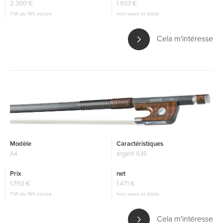
2.300 €
1.933 €
TVA de 19% incluse
hors taxes et droits
Cela m'intéresse
Modèle
Caractéristiques
A4
argent 935
Prix
net
1.750 €
1.471 €
TVA de 19% incluse
hors taxes et droits
Cela m'intéresse