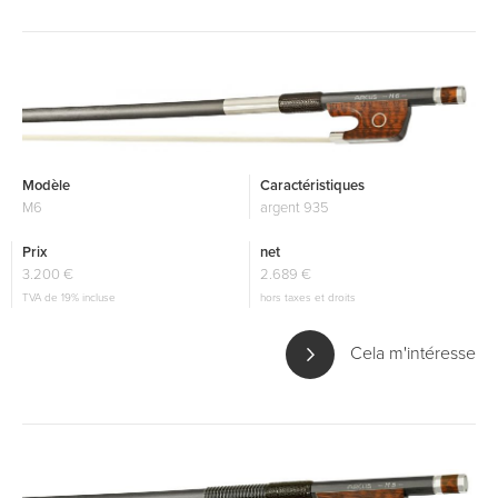
Modèle
Caractéristiques
M6
argent 935
Prix
net
3.200 €
2.689 €
TVA de 19% incluse
hors taxes et droits
Cela m'intéresse