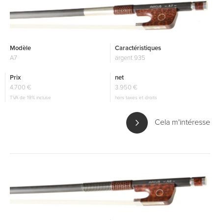
Modèle
Caractéristiques
A7
argent 935
Prix
net
4.700 €
3.950 €
TVA de 19% incluse
hors taxes et droits
Cela m'intéresse