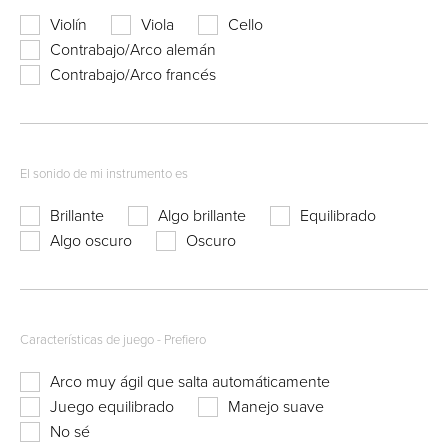
Violín
Viola
Cello
Contrabajo/Arco alemán
Contrabajo/Arco francés
El sonido de mi instrumento es
Brillante
Algo brillante
Equilibrado
Algo oscuro
Oscuro
Características de juego - Prefiero
Arco muy ágil que salta automáticamente
Juego equilibrado
Manejo suave
No sé