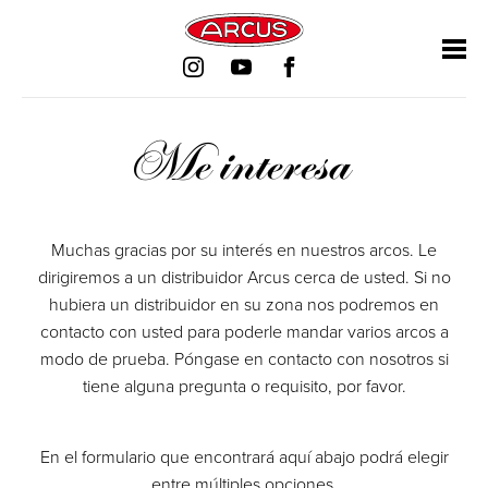
Campo
Saltar
Saltar
Saltar
Saltar
Campo
Campo
Campo
obligatorio
navegación
navegación
navegación
navegación
obligatorio
obligatorio
obligatorio
Me interesa
Muchas gracias por su interés en nuestros arcos. Le
dirigiremos a un distribuidor Arcus cerca de usted. Si no
hubiera un distribuidor en su zona nos podremos en
contacto con usted para poderle mandar varios arcos a
modo de prueba. Póngase en contacto con nosotros si
tiene alguna pregunta o requisito, por favor.
En el formulario que encontrará aquí abajo podrá elegir
entre múltiples opciones.