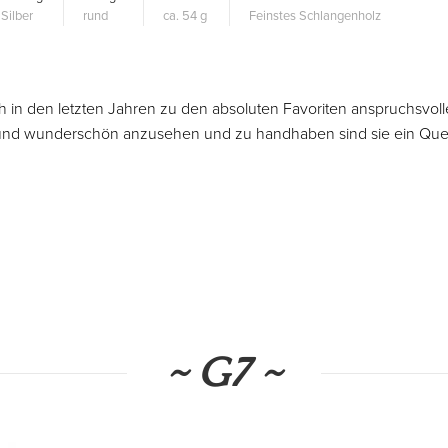
Silber
rund
ca. 54 g
Feinstes Schlangenholz
h in den letzten Jahren zu den absoluten Favoriten anspruchsvoll
d und wunderschön anzusehen und zu handhaben sind sie ein Quel
~ G7 ~