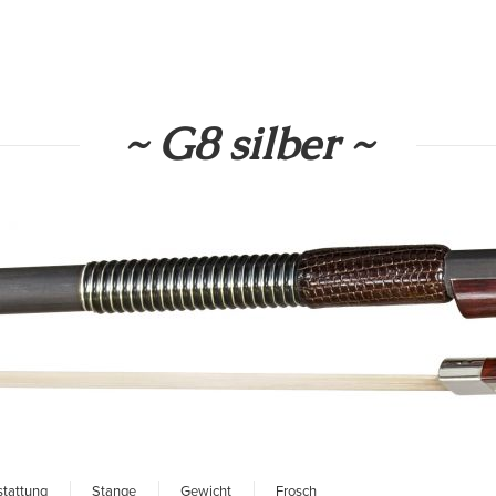
~ G8 silber ~
tattung
Stange
Gewicht
Frosch