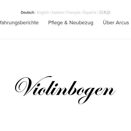
Deutsch
/
English
/
Italiano
/
Français
/
Español
/
日本語
fahrungsberichte
Pflege & Neubezug
Über Arcus
Violinbogen