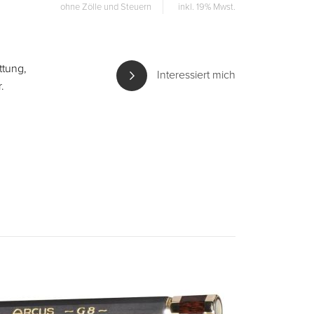
ohne Zölle und Steuern
inkl. 19% Mwst.
ttung,
Interessiert mich
.