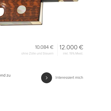
12.000 €
10.084 €
ohne Zölle und Steuern
inkl. 19% Mwst.
end zu
Interessiert mich