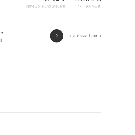
ohne Zölle und Steuern
inkl. 19% Mwst.
er
Interessiert mich
l