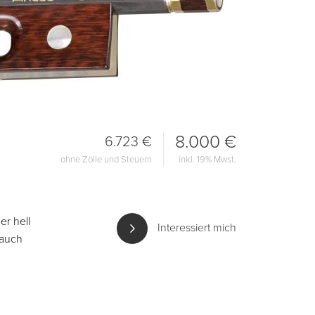
8.000 €
6.723 €
ohne Zölle und Steuern
inkl. 19% Mwst.
er hell
Interessiert mich
 auch