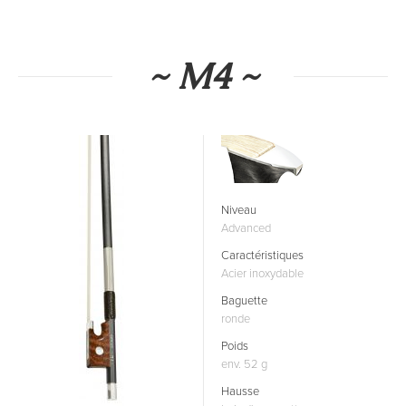
~ M4 ~
Niveau
Advanced
Caractéristiques
Acier inoxydable
Baguette
ronde
Poids
env. 52 g
Hausse