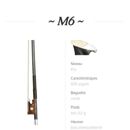
~ M6 ~
Niveau
Pro
Caractéristiques
935 argent
Baguette
ronde
Poids
env. 52 g
Hausse
bois d'amourette fin