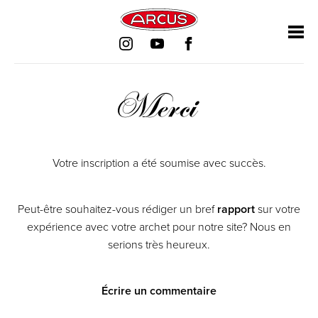
Aller
Aller
Aller
Aller
au
au
au
au
contenu
contenu
contenu
contenu
Merci
Votre inscription a été soumise avec succès.
Peut-être souhaitez-vous rédiger un bref
rapport
sur votre
expérience avec votre archet pour notre site? Nous en
serions très heureux.
Écrire un commentaire