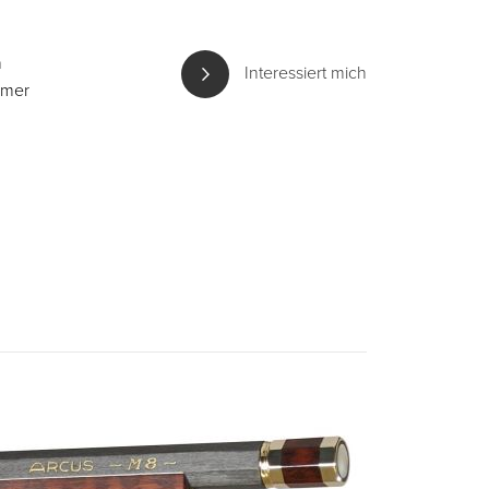
n
Interessiert mich
mmer