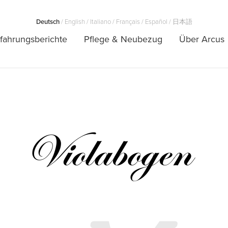
Deutsch
/
English
/
Italiano
/
Français
/
Español
/
日本語
fahrungsberichte
Pflege & Neubezug
Über Arcus
Violabogen