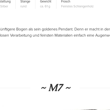
tattung
Stange
Gewicht
Frosch
Silber
rund
ca. 61 g
Feinstes Schlangenholz
ernünftigere Bogen als sein goldenes Pendant. Denn er macht in de
llosen Verarbeitung und feinsten Materialien einfach eine Augenw
~ M7 ~