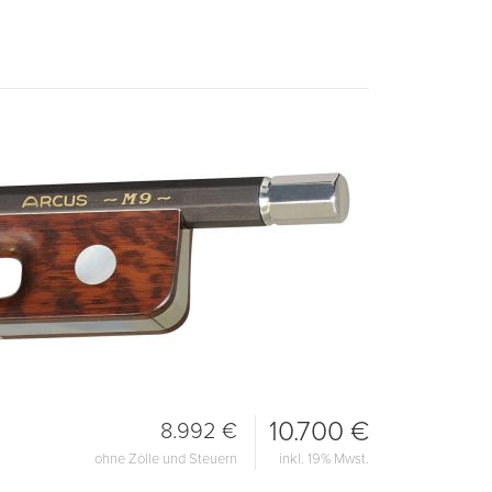
10.700 €
8.992 €
ohne Zölle und Steuern
inkl. 19% Mwst.