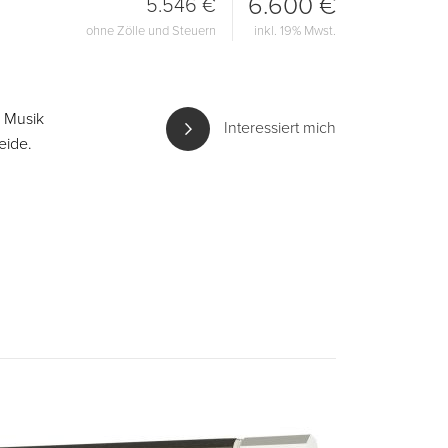
6.600 €
5.546 €
ohne Zölle und Steuern
inkl. 19% Mwst.
r Musik
Interessiert mich
eide.