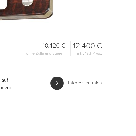
12.400 €
10.420 €
ohne Zölle und Steuern
inkl. 19% Mwst.
 auf
Interessiert mich
um von