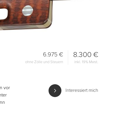
8.300 €
6.975 €
ohne Zölle und Steuern
inkl. 19% Mwst.
n vor
Interessiert mich
hter
ann