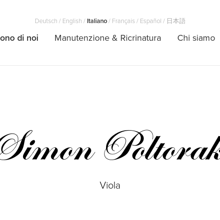
Deutsch
/
English
/
Italiano
/
Français
/
Español
/
日本語
ono di noi
Manutenzione & Ricrinatura
Chi siamo
Simon Poltora
Viola