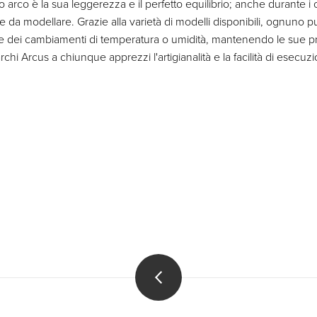
co è la sua leggerezza e il perfetto equilibrio; anche durante i co
a modellare. Grazie alla varietà di modelli disponibili, ognuno pu
nte dei cambiamenti di temperatura o umidità, mantenendo le sue pr
archi Arcus a chiunque apprezzi l'artigianalità e la facilità di esecuz