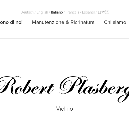
Deutsch
/
English
/
Italiano
/
Français
/
Español
/
日本語
ono di noi
Manutenzione & Ricrinatura
Chi siamo
obert Plasber
Violino