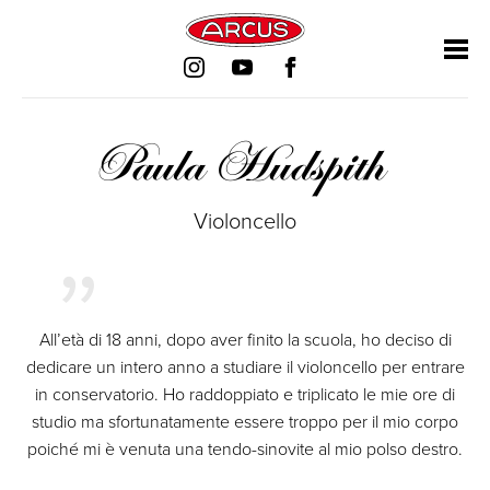
Salta
Salta
Salta
Salta
la
la
la
la
navigazione
navigazione
navigazione
navigazione
Paula Hudspith
Violoncello
All’età di 18 anni, dopo aver finito la scuola, ho deciso di
dedicare un intero anno a studiare il violoncello per entrare
in conservatorio. Ho raddoppiato e triplicato le mie ore di
studio ma sfortunatamente essere troppo per il mio corpo
poiché mi è venuta una tendo-sinovite al mio polso destro.