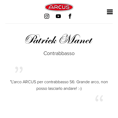
Salta
Salta
Salta
Salta
la
la
la
la
navigazione
navigazione
navigazione
navigazione
Patrick Manet
Contrabbasso
"L'arco ARCUS per contrabbasso S6: Grande arco, non
posso lasciarlo andare! :-)