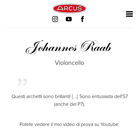
Salta
Salta
Salta
Salta
la
la
la
la
navigazione
navigazione
navigazione
navigazione
Johannes Raab
Violoncello
Questi archetti sono brillanti! [...[ Sono entusiasta dell'S7
(anche del P7).
Potete vedere il mio video di prova su Youtube: