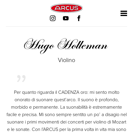
Salta
Salta
Salta
Salta
la
la
la
la
navigazione
navigazione
navigazione
navigazione
Hugo Holleman
Violino
Per quanto riguarda il CADENZA oro: mi sento molto
onorato di suonare quest’arco. Il suono è profondo,
morbido e permanente. La suonabilità è estremamente
facile e precisa. Mi sono sempre sentito un po’ a disagio nel
suonare i primi movimenti dei concerti per violino di Mozart
e le sonate. Con l’ARCUS per la prima volta in vita mia sono