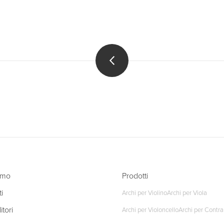
amo
Prodotti
i
Archi per Violino
Archi per Viola
tori
Archi per Violoncello
Archi per Contr