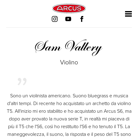
Salta
Salta
Salta
Salta
la
la
la
la
navigazione
navigazione
navigazione
navigazione
Sam Vallery
Violino
Sono un violinista americano. Suono bluegrass e musica
d'altri tempi. Di recente ho acquistato un archetto da violino
T5. All'inizio mi ero stabilito e ho acquistato un Arcus S6, ma
dopo aver provato la nuova serie T, in realtà mi piaceva di
più il T5 che l'S6, così ho restituito l'S6 e ho tenuto il T5. La
maneggevolezza, il suono, la risposta e il peso del T5 sono