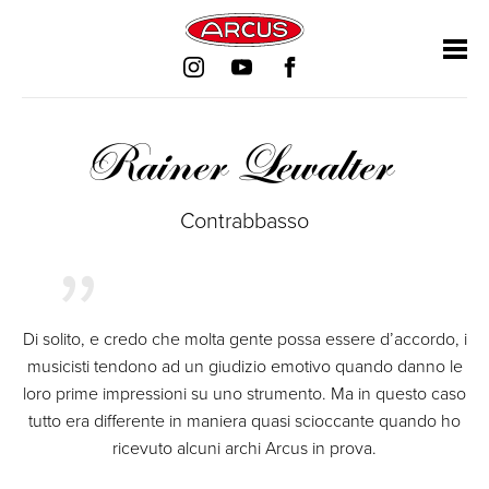
Salta
Salta
Salta
Salta
la
la
la
la
navigazione
navigazione
navigazione
navigazione
Rainer Lewalter
Contrabbasso
Di solito, e credo che molta gente possa essere d’accordo, i
musicisti tendono ad un giudizio emotivo quando danno le
loro prime impressioni su uno strumento. Ma in questo caso
tutto era differente in maniera quasi scioccante quando ho
ricevuto alcuni archi Arcus in prova.