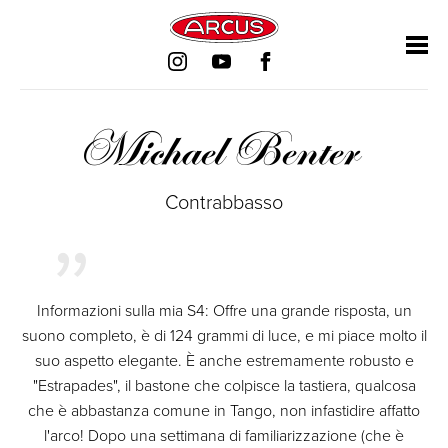
Salta
Salta
Salta
Salta
la
la
la
la
navigazione
navigazione
navigazione
navigazione
Michael Benter
Contrabbasso
Informazioni sulla mia S4: Offre una grande risposta, un
suono completo, è di 124 grammi di luce, e mi piace molto il
suo aspetto elegante. È anche estremamente robusto e
"Estrapades", il bastone che colpisce la tastiera, qualcosa
che è abbastanza comune in Tango, non infastidire affatto
l'arco! Dopo una settimana di familiarizzazione (che è