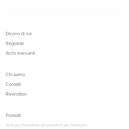
Dicono di noi
Registrati
Archi mancanti
Chi siamo
Contatti
Rivenditori
Prodotti
Archi per Violino
Archi per Viola
Archi per Violoncello