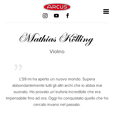
Salta
Salta
Salta
Salta
la
la
la
la
navigazione
navigazione
navigazione
navigazione
Mathias Kölling
Violino
L’S9 mi ha aperto un nuovo mondo. Supera
abbondantemente tutti gli altri archi che io abbia mai
suonato. Ho provato un’euforia incredibile che era
impensabile fino ad ora. Oggi ho conquistato quello che ho
cercato invano nel passato.