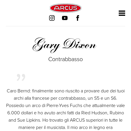
Salta
Salta
Salta
Salta
la
la
la
la
navigazione
navigazione
navigazione
navigazione
Gary Dixon
Contrabbasso
Caro Bernd: finalmente sono riuscito a provare due dei tuoi
archi alla francese per contrabbasso, un S5 e un S6.
Possiedo un arco di Pierre-Yves Fuchs che attualmente vale
6.000 dollari e ho avuto archi fatti da Ried Hudson, Rubino
and Sue Lipkins. Ho trovato gli ARCUS superiori in tutte le
maniere per il musicista. Il mio arco in legno era